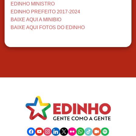
EDINHO MINISTRO
EDINHO PREFEITO 2017-2024
BAIXE AQUI A MINIBIO
BAIXE AQUI FOTOS DO EDINHO
facebook
youtube
instagram
linkedin
x
flickr
whatsapp
tiktok
video-
spotify