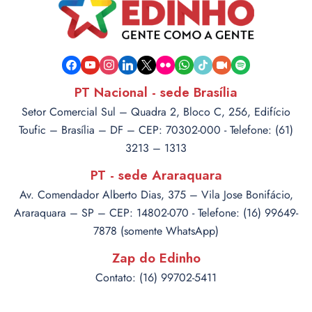
facebook
youtube
instagram
linkedin
x
flickr
whatsapp
tiktok
video-
spotify
camera
PT Nacional - sede Brasília
Setor Comercial Sul – Quadra 2, Bloco C, 256, Edifício
Toufic – Brasília – DF – CEP: 70302-000 - Telefone: (61)
3213 – 1313
PT - sede Araraquara
Av. Comendador Alberto Dias, 375 – Vila Jose Bonifácio,
Araraquara – SP – CEP: 14802-070 - Telefone: (16) 99649-
7878 (somente WhatsApp)
Zap do Edinho
Contato: (16) 99702-5411