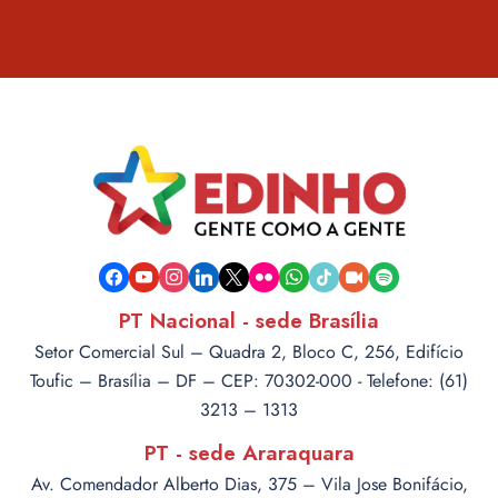
facebook
youtube
instagram
linkedin
x
flickr
whatsapp
tiktok
video-
spotify
camera
PT Nacional - sede Brasília
Setor Comercial Sul – Quadra 2, Bloco C, 256, Edifício
Toufic – Brasília – DF – CEP: 70302-000 - Telefone: (61)
3213 – 1313
PT - sede Araraquara
Av. Comendador Alberto Dias, 375 – Vila Jose Bonifácio,