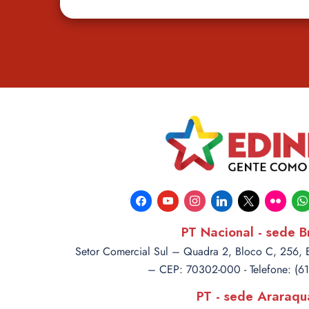
facebook
youtube
instagram
linkedin
x
flickr
wha
PT Nacional - sede Br
Setor Comercial Sul – Quadra 2, Bloco C, 256, Ed
– CEP: 70302-000 - Telefone: (6
PT - sede Araraqu