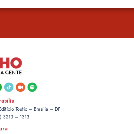
tsapp
tiktok
video-
spotify
camera
asília
ifício Toufic – Brasília – DF
1) 3213 – 1313
ara