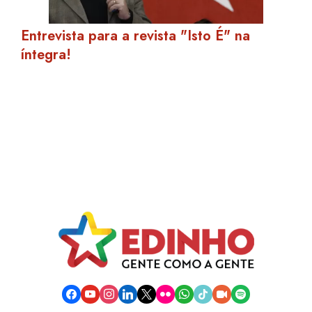
Entrevista para a revista "Isto É" na
íntegra!
facebook
youtube
instagram
linkedin
x
flickr
whatsapp
tiktok
video-
spotify
camera