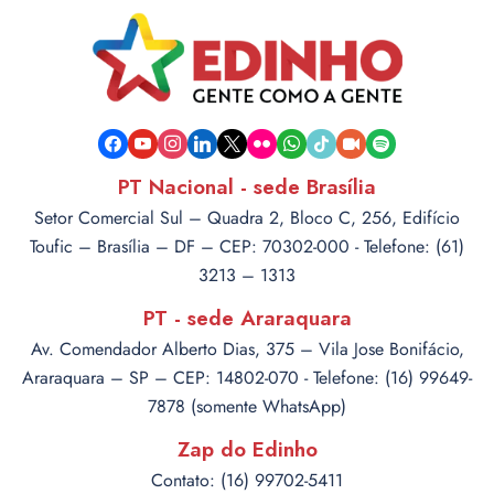
facebook
youtube
instagram
linkedin
x
flickr
whatsapp
tiktok
video-
spotify
camera
PT Nacional - sede Brasília
Setor Comercial Sul – Quadra 2, Bloco C, 256, Edifício
Toufic – Brasília – DF – CEP: 70302-000 - Telefone: (61)
3213 – 1313
PT - sede Araraquara
Av. Comendador Alberto Dias, 375 – Vila Jose Bonifácio,
Araraquara – SP – CEP: 14802-070 - Telefone: (16) 99649-
7878 (somente WhatsApp)
Zap do Edinho
Contato: (16) 99702-5411