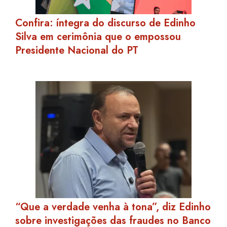
Confira: íntegra do discurso de Edinho
Silva em cerimônia que o empossou
Presidente Nacional do PT
“Que a verdade venha à tona”, diz Edinho
sobre investigações das fraudes no Banco