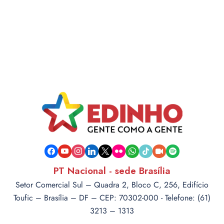
facebook
youtube
instagram
linkedin
x
flickr
whatsapp
tiktok
video-
spotify
camera
PT Nacional - sede Brasília
Setor Comercial Sul – Quadra 2, Bloco C, 256, Edifício
Toufic – Brasília – DF – CEP: 70302-000 - Telefone: (61)
3213 – 1313