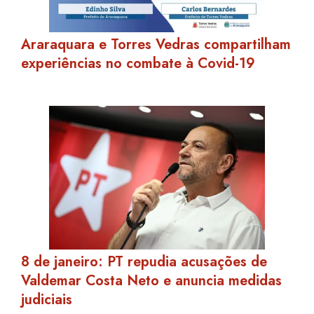
Araraquara e Torres Vedras compartilham
experiências no combate à Covid-19
8 de janeiro: PT repudia acusações de
Valdemar Costa Neto e anuncia medidas
judiciais