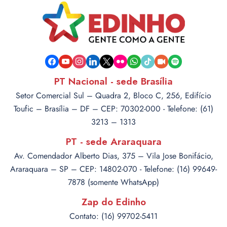
facebook
youtube
instagram
linkedin
x
flickr
whatsapp
tiktok
video-
spotify
camera
PT Nacional - sede Brasília
Setor Comercial Sul – Quadra 2, Bloco C, 256, Edifício
Toufic – Brasília – DF – CEP: 70302-000 - Telefone: (61)
3213 – 1313
PT - sede Araraquara
Av. Comendador Alberto Dias, 375 – Vila Jose Bonifácio,
Araraquara – SP – CEP: 14802-070 - Telefone: (16) 99649-
7878 (somente WhatsApp)
Zap do Edinho
Contato: (16) 99702-5411