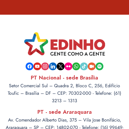
facebook
youtube
instagram
linkedin
x
flickr
whatsapp
tiktok
video-
spotify
camera
PT Nacional - sede Brasília
Setor Comercial Sul – Quadra 2, Bloco C, 256, Edifício
Toufic – Brasília – DF – CEP: 70302-000 - Telefone: (61)
3213 – 1313
PT - sede Araraquara
Av. Comendador Alberto Dias, 375 – Vila Jose Bonifácio,
Araraquara – SP – CEP: 14802-070 - Telefone: (16) 99649-