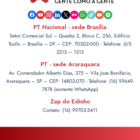
facebook
youtube
instagram
linkedin
x
flickr
whatsapp
tiktok
video-
spotify
camera
PT Nacional - sede Brasília
Setor Comercial Sul – Quadra 2, Bloco C, 256, Edifício
Toufic – Brasília – DF – CEP: 70302-000 - Telefone: (61)
3213 – 1313
PT - sede Araraquara
Av. Comendador Alberto Dias, 375 – Vila Jose Bonifácio,
Araraquara – SP – CEP: 14802-070 - Telefone: (16) 99649-
7878 (somente WhatsApp)
Zap do Edinho
Contato: (16) 99702-5411