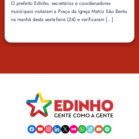
O prefeito Edinho, secretários e coordenadores
municipais visitaram a Praça da Igreja Matriz São Bento
na manhã desta sexta-feira (24) e verificaram […]
facebook
youtube
instagram
linkedin
x
flickr
whatsapp
tiktok
video-
spotify
camera