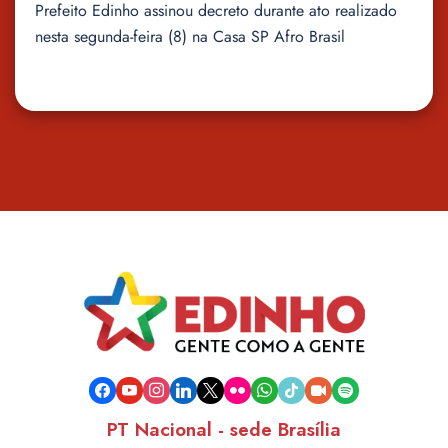
Prefeito Edinho assinou decreto durante ato realizado
nesta segunda-feira (8) na Casa SP Afro Brasil
facebook
youtube
instagram
linkedin
x
flickr
whatsapp
tiktok
video-
spotify
camera
PT Nacional - sede Brasília