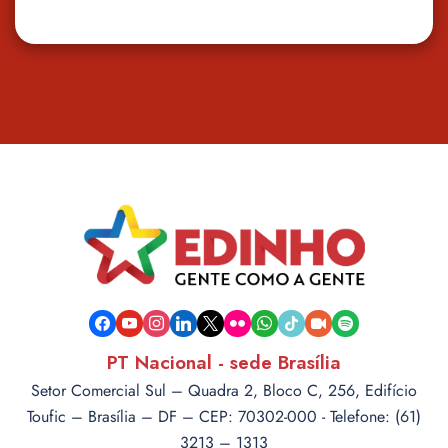
facebook
youtube
instagram
linkedin
x
flickr
whatsapp
tiktok
video-
spotify
camera
PT Nacional - sede Brasília
Setor Comercial Sul – Quadra 2, Bloco C, 256, Edifício
Toufic – Brasília – DF – CEP: 70302-000 - Telefone: (61)
3213 – 1313