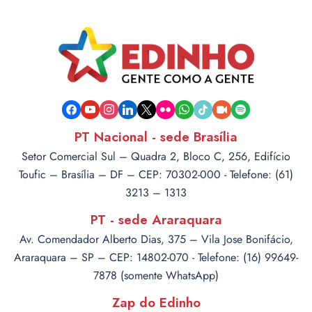
facebook
youtube
instagram
linkedin
x
flickr
whatsapp
tiktok
video-
spotify
camera
PT Nacional - sede Brasília
Setor Comercial Sul – Quadra 2, Bloco C, 256, Edifício
Toufic – Brasília – DF – CEP: 70302-000 - Telefone: (61)
3213 – 1313
PT - sede Araraquara
Av. Comendador Alberto Dias, 375 – Vila Jose Bonifácio,
Araraquara – SP – CEP: 14802-070 - Telefone: (16) 99649-
7878 (somente WhatsApp)
Zap do Edinho