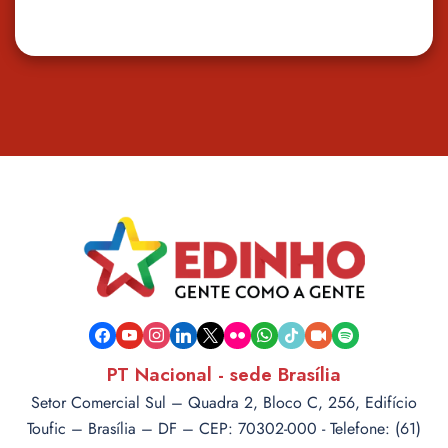
facebook
youtube
instagram
linkedin
x
flickr
whatsapp
tiktok
video-
spotify
camera
PT Nacional - sede Brasília
Setor Comercial Sul – Quadra 2, Bloco C, 256, Edifício
Toufic – Brasília – DF – CEP: 70302-000 - Telefone: (61)