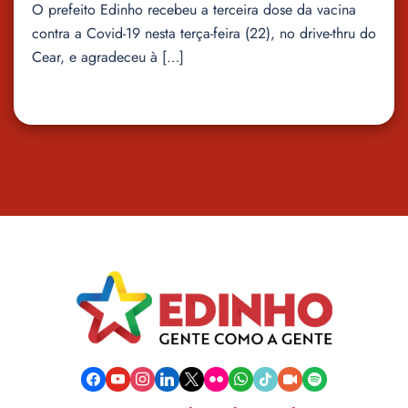
O prefeito Edinho recebeu a terceira dose da vacina
contra a Covid-19 nesta terça-feira (22), no drive-thru do
Cear, e agradeceu à […]
facebook
youtube
instagram
linkedin
x
flickr
whatsapp
tiktok
video-
spotify
camera