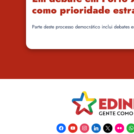
como prioridade estr
Parte deste processo democrático inclui debates em
facebook
youtube
instagram
linkedin
x
flickr
wha