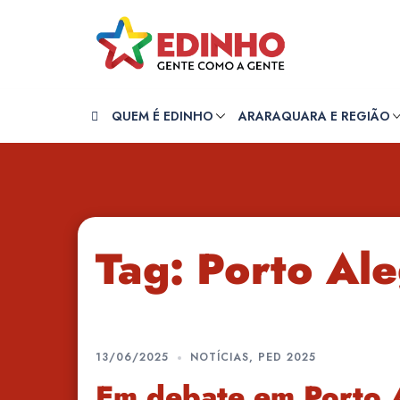
Pular
para
o
conteúdo
QUEM É EDINHO
ARARAQUARA E REGIÃO
Tag:
Porto Al
13/06/2025
NOTÍCIAS
,
PED 2025
Em debate em Porto A