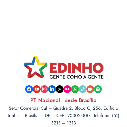
facebook
youtube
instagram
linkedin
x
flickr
whatsapp
tiktok
video-
spotify
camera
PT Nacional - sede Brasília
Setor Comercial Sul – Quadra 2, Bloco C, 256, Edifício
Toufic – Brasília – DF – CEP: 70302-000 - Telefone: (61)
3213 – 1313