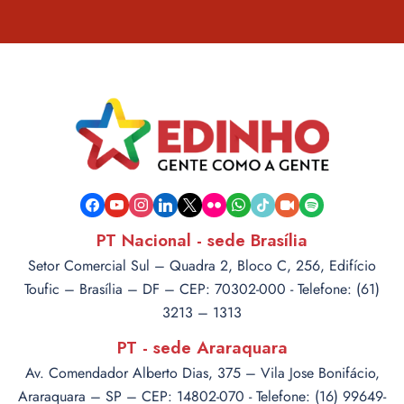
facebook
youtube
instagram
linkedin
x
flickr
whatsapp
tiktok
video-
spotify
camera
PT Nacional - sede Brasília
Setor Comercial Sul – Quadra 2, Bloco C, 256, Edifício
Toufic – Brasília – DF – CEP: 70302-000 - Telefone: (61)
3213 – 1313
PT - sede Araraquara
Av. Comendador Alberto Dias, 375 – Vila Jose Bonifácio,
Araraquara – SP – CEP: 14802-070 - Telefone: (16) 99649-