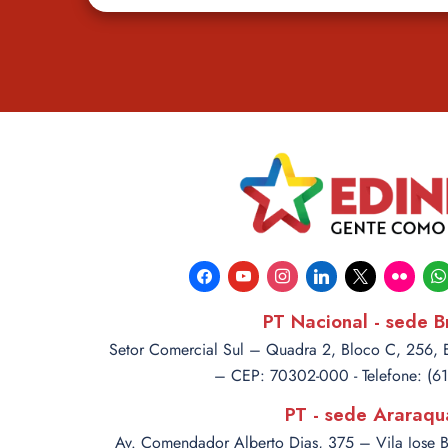
facebook
youtube
instagram
linkedin
x
flickr
wha
PT Nacional - sede Br
Setor Comercial Sul – Quadra 2, Bloco C, 256, Ed
– CEP: 70302-000 - Telefone: (6
PT - sede Araraqu
Av. Comendador Alberto Dias, 375 – Vila Jose 