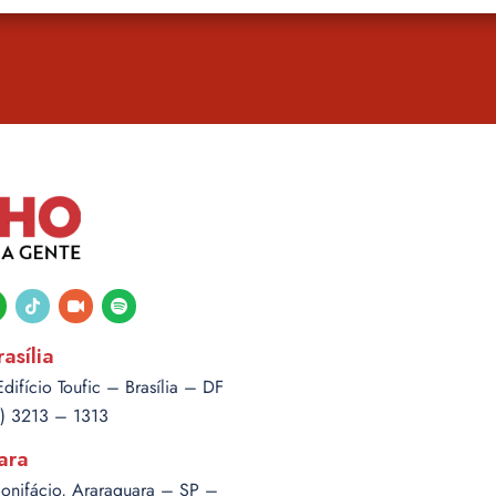
tsapp
tiktok
video-
spotify
camera
asília
ifício Toufic – Brasília – DF
1) 3213 – 1313
ara
Bonifácio, Araraquara – SP –