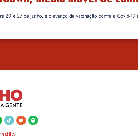
e 20 e 27 de junho, e o avanço da vacinação contra a Covid-19
tsapp
tiktok
video-
spotify
camera
asília