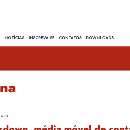
NOTÍCIAS
INSCREVA-SE
CONTATOS
DOWNLOADS
na
UARA
ckdown, média móvel de con