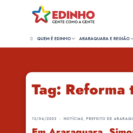
Pular
para
o
conteúdo
QUEM É EDINHO
ARARAQUARA E REGIÃO
Tag:
Reforma t
13/04/2023
NOTÍCIAS
,
PREFEITO DE ARARAQ
Em Araraquara, Simo