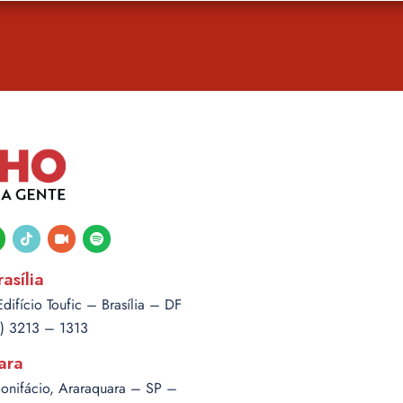
tsapp
tiktok
video-
spotify
camera
asília
ifício Toufic – Brasília – DF
1) 3213 – 1313
ara
Bonifácio, Araraquara – SP –