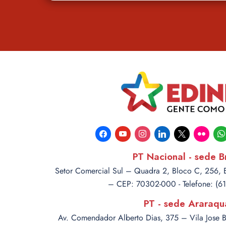
facebook
youtube
instagram
linkedin
x
flickr
wha
PT Nacional - sede Br
Setor Comercial Sul – Quadra 2, Bloco C, 256, Ed
– CEP: 70302-000 - Telefone: (6
PT - sede Araraqu
Av. Comendador Alberto Dias, 375 – Vila Jose 