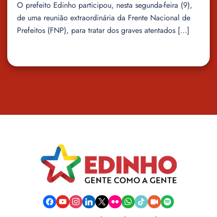
O prefeito Edinho participou, nesta segunda-feira (9),
de uma reunião extraordinária da Frente Nacional de
Prefeitos (FNP), para tratar dos graves atentados […]
facebook
youtube
instagram
linkedin
x
flickr
whatsapp
tiktok
video-
spotify
camera