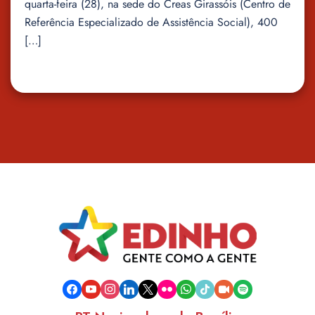
quarta-feira (28), na sede do Creas Girassóis (Centro de
Referência Especializado de Assistência Social), 400
[…]
facebook
youtube
instagram
linkedin
x
flickr
whatsapp
tiktok
video-
spotify
camera