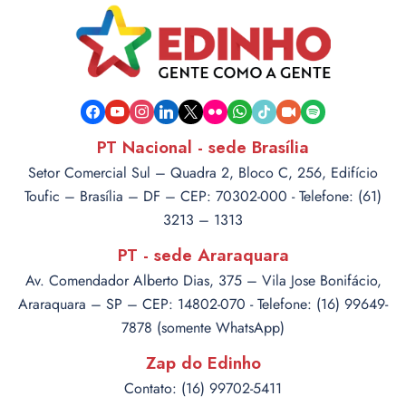
facebook
youtube
instagram
linkedin
x
flickr
whatsapp
tiktok
video-
spotify
camera
PT Nacional - sede Brasília
Setor Comercial Sul – Quadra 2, Bloco C, 256, Edifício
Toufic – Brasília – DF – CEP: 70302-000 - Telefone: (61)
3213 – 1313
PT - sede Araraquara
Av. Comendador Alberto Dias, 375 – Vila Jose Bonifácio,
Araraquara – SP – CEP: 14802-070 - Telefone: (16) 99649-
7878 (somente WhatsApp)
Zap do Edinho
Contato: (16) 99702-5411