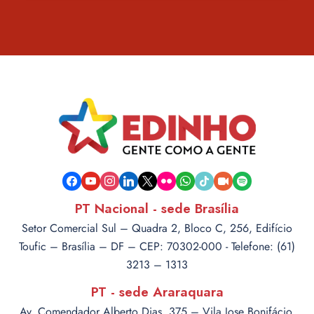
facebook
youtube
instagram
linkedin
x
flickr
whatsapp
tiktok
video-
spotify
camera
PT Nacional - sede Brasília
Setor Comercial Sul – Quadra 2, Bloco C, 256, Edifício
Toufic – Brasília – DF – CEP: 70302-000 - Telefone: (61)
3213 – 1313
PT - sede Araraquara
Av. Comendador Alberto Dias, 375 – Vila Jose Bonifácio,