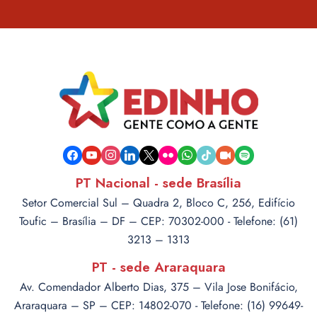
facebook
youtube
instagram
linkedin
x
flickr
whatsapp
tiktok
video-
spotify
camera
PT Nacional - sede Brasília
Setor Comercial Sul – Quadra 2, Bloco C, 256, Edifício
Toufic – Brasília – DF – CEP: 70302-000 - Telefone: (61)
3213 – 1313
PT - sede Araraquara
Av. Comendador Alberto Dias, 375 – Vila Jose Bonifácio,
Araraquara – SP – CEP: 14802-070 - Telefone: (16) 99649-