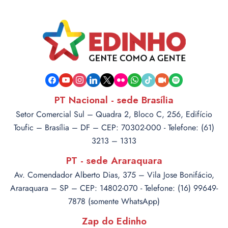
facebook
youtube
instagram
linkedin
x
flickr
whatsapp
tiktok
video-
spotify
camera
PT Nacional - sede Brasília
Setor Comercial Sul – Quadra 2, Bloco C, 256, Edifício
Toufic – Brasília – DF – CEP: 70302-000 - Telefone: (61)
3213 – 1313
PT - sede Araraquara
Av. Comendador Alberto Dias, 375 – Vila Jose Bonifácio,
Araraquara – SP – CEP: 14802-070 - Telefone: (16) 99649-
7878 (somente WhatsApp)
Zap do Edinho