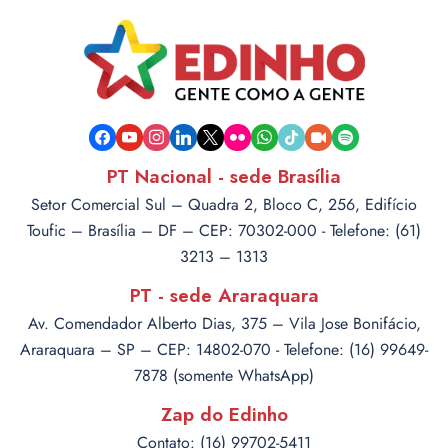
facebook
youtube
instagram
linkedin
x
flickr
whatsapp
tiktok
video-
spotify
camera
PT Nacional - sede Brasília
Setor Comercial Sul – Quadra 2, Bloco C, 256, Edifício
Toufic – Brasília – DF – CEP: 70302-000 - Telefone: (61)
3213 – 1313
PT - sede Araraquara
Av. Comendador Alberto Dias, 375 – Vila Jose Bonifácio,
Araraquara – SP – CEP: 14802-070 - Telefone: (16) 99649-
7878 (somente WhatsApp)
Zap do Edinho
Contato: (16) 99702-5411