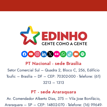
facebook
youtube
instagram
linkedin
x
flickr
whatsapp
tiktok
video-
spotify
camera
PT Nacional - sede Brasília
Setor Comercial Sul – Quadra 2, Bloco C, 256, Edifício
Toufic – Brasília – DF – CEP: 70302-000 - Telefone: (61)
3213 – 1313
PT - sede Araraquara
Av. Comendador Alberto Dias, 375 – Vila Jose Bonifácio,
Araraquara – SP – CEP: 14802-070 - Telefone: (16) 99649-