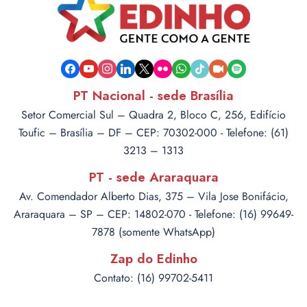
facebook
youtube
instagram
linkedin
x
flickr
whatsapp
tiktok
video-
spotify
camera
PT Nacional - sede Brasília
Setor Comercial Sul – Quadra 2, Bloco C, 256, Edifício
Toufic – Brasília – DF – CEP: 70302-000 - Telefone: (61)
3213 – 1313
PT - sede Araraquara
Av. Comendador Alberto Dias, 375 – Vila Jose Bonifácio,
Araraquara – SP – CEP: 14802-070 - Telefone: (16) 99649-
7878 (somente WhatsApp)
Zap do Edinho
Contato: (16) 99702-5411