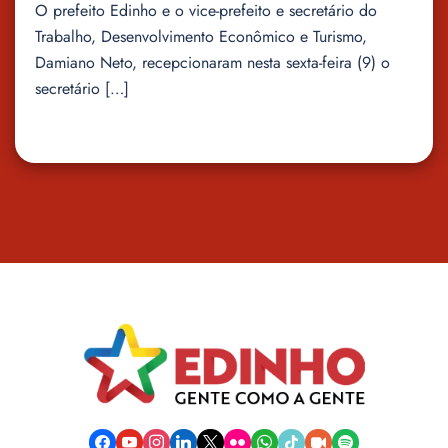
O prefeito Edinho e o vice-prefeito e secretário do
Trabalho, Desenvolvimento Econômico e Turismo,
Damiano Neto, recepcionaram nesta sexta-feira (9) o
secretário […]
facebook
youtube
instagram
linkedin
x
flickr
whatsapp
tiktok
video-
spotify