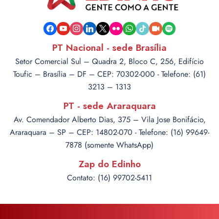
facebook
youtube
instagram
linkedin
x
flickr
whatsapp
tiktok
video-
spotify
camera
PT Nacional - sede Brasília
Setor Comercial Sul – Quadra 2, Bloco C, 256, Edifício
Toufic – Brasília – DF – CEP: 70302-000 - Telefone: (61)
3213 – 1313
PT - sede Araraquara
Av. Comendador Alberto Dias, 375 – Vila Jose Bonifácio,
Araraquara – SP – CEP: 14802-070 - Telefone: (16) 99649-
7878 (somente WhatsApp)
Zap do Edinho
Contato: (16) 99702-5411