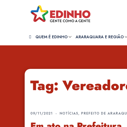
Pular
para
o
conteúdo
QUEM É EDINHO
ARARAQUARA E REGIÃO
Tag:
Vereador
09/11/2021
NOTÍCIAS
,
PREFEITO DE ARARAQ
Em ato na Prefeitura,