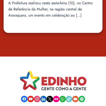
A Prefeitura realizou nesta sexta-feira (10), no Centro
de Referência da Mulher, na região central de
Araraquara, um evento em celebração ao […]
facebook
youtube
instagram
linkedin
x
flickr
whatsapp
tiktok
video-
spotify
camera