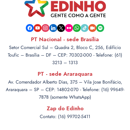
facebook
youtube
instagram
linkedin
x
flickr
whatsapp
tiktok
video-
spotify
camera
PT Nacional - sede Brasília
Setor Comercial Sul – Quadra 2, Bloco C, 256, Edifício
Toufic – Brasília – DF – CEP: 70302-000 - Telefone: (61)
3213 – 1313
PT - sede Araraquara
Av. Comendador Alberto Dias, 375 – Vila Jose Bonifácio,
Araraquara – SP – CEP: 14802-070 - Telefone: (16) 99649-
7878 (somente WhatsApp)
Zap do Edinho
Contato: (16) 99702-5411