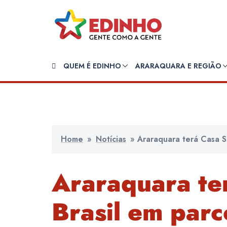
Pular
para
o
conteúdo
QUEM É EDINHO
ARARAQUARA E REGIÃO
Home
»
Notícias
»
Araraquara terá Casa S
Araraquara te
Brasil em par