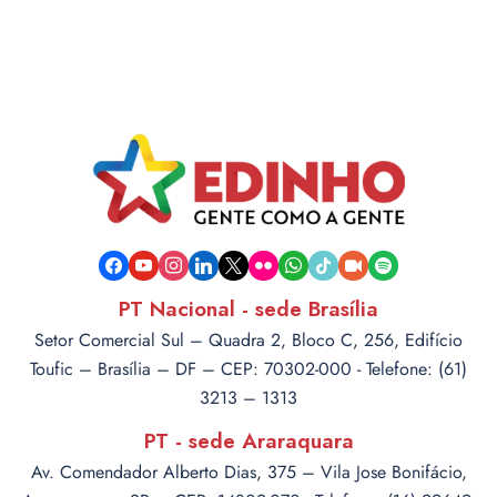
facebook
youtube
instagram
linkedin
x
flickr
whatsapp
tiktok
video-
spotify
camera
PT Nacional - sede Brasília
Setor Comercial Sul – Quadra 2, Bloco C, 256, Edifício
Toufic – Brasília – DF – CEP: 70302-000 - Telefone: (61)
3213 – 1313
PT - sede Araraquara
Av. Comendador Alberto Dias, 375 – Vila Jose Bonifácio,