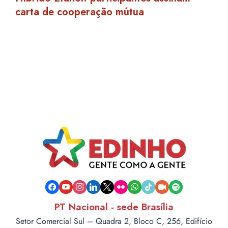
carta de cooperação mútua
facebook
youtube
instagram
linkedin
x
flickr
whatsapp
tiktok
video-
spotify
camera
PT Nacional - sede Brasília
Setor Comercial Sul – Quadra 2, Bloco C, 256, Edifício