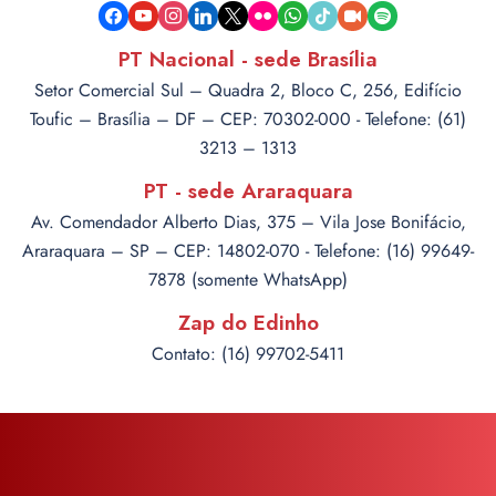
facebook
youtube
instagram
linkedin
x
flickr
whatsapp
tiktok
video-
spotify
camera
PT Nacional - sede Brasília
Setor Comercial Sul – Quadra 2, Bloco C, 256, Edifício
Toufic – Brasília – DF – CEP: 70302-000 - Telefone: (61)
3213 – 1313
PT - sede Araraquara
Av. Comendador Alberto Dias, 375 – Vila Jose Bonifácio,
Araraquara – SP – CEP: 14802-070 - Telefone: (16) 99649-
7878 (somente WhatsApp)
Zap do Edinho
Contato: (16) 99702-5411