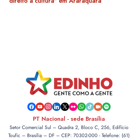
direito à cultura" em Araraquara
facebook
youtube
instagram
linkedin
x
flickr
whatsapp
tiktok
video-
spotify
camera
PT Nacional - sede Brasília
Setor Comercial Sul – Quadra 2, Bloco C, 256, Edifício
Toufic – Brasília – DF – CEP: 70302-000 - Telefone: (61)