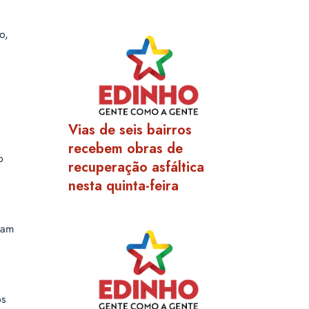
o,
Vias de seis bairros
recebem obras de
o
recuperação asfáltica
nesta quinta-feira
ram
os