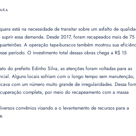
UARA
ara está na necessidade de transitar sobre um asfalto de qualid
 suprir essa demanda. Desde 2017, foram recapeados mais de 75
 quarteirões. A operação tapa-buracos também mostrou sua eficiên
se período. O investimento total dessas obras chega a R$ 15
to do prefeito Edinho Silva, as atenções foram voltadas para as
ncial. Alguns locais sofriam com o longo tempo sem manutenção,
ficava com um número muito grande de irregularidades. Dessa for
 recuperação completa, por meio do recapeamento com a massa
iversos convênios visando a o levantamento de recursos para a
e.