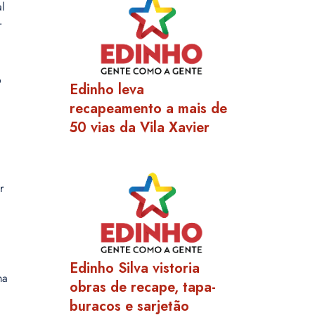
l
r
o
Edinho leva
recapeamento a mais de
50 vias da Vila Xavier
r
Edinho Silva vistoria
ma
obras de recape, tapa-
buracos e sarjetão