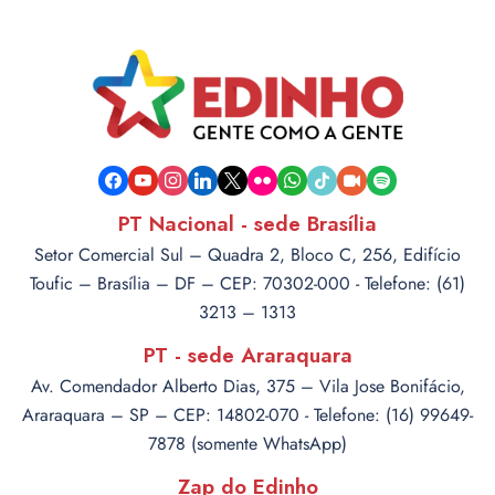
facebook
youtube
instagram
linkedin
x
flickr
whatsapp
tiktok
video-
spotify
camera
PT Nacional - sede Brasília
Setor Comercial Sul – Quadra 2, Bloco C, 256, Edifício
Toufic – Brasília – DF – CEP: 70302-000 - Telefone: (61)
3213 – 1313
PT - sede Araraquara
Av. Comendador Alberto Dias, 375 – Vila Jose Bonifácio,
Araraquara – SP – CEP: 14802-070 - Telefone: (16) 99649-
7878 (somente WhatsApp)
Zap do Edinho