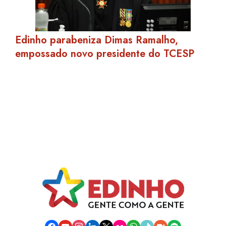
Edinho parabeniza Dimas Ramalho,
empossado novo presidente do TCESP
facebook
youtube
instagram
linkedin
x
flickr
whatsapp
tiktok
video-
spotify