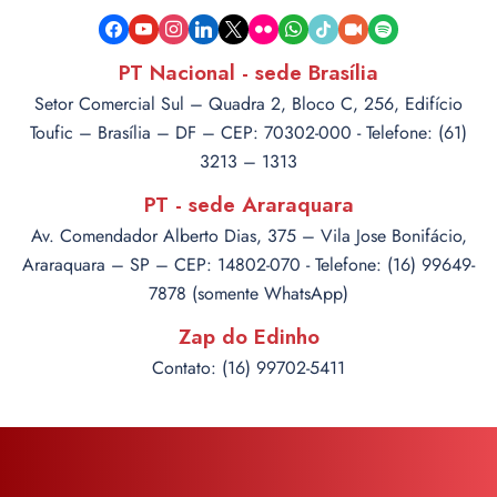
facebook
youtube
instagram
linkedin
x
flickr
whatsapp
tiktok
video-
spotify
camera
PT Nacional - sede Brasília
Setor Comercial Sul – Quadra 2, Bloco C, 256, Edifício
Toufic – Brasília – DF – CEP: 70302-000 - Telefone: (61)
3213 – 1313
PT - sede Araraquara
Av. Comendador Alberto Dias, 375 – Vila Jose Bonifácio,
Araraquara – SP – CEP: 14802-070 - Telefone: (16) 99649-
7878 (somente WhatsApp)
Zap do Edinho
Contato: (16) 99702-5411