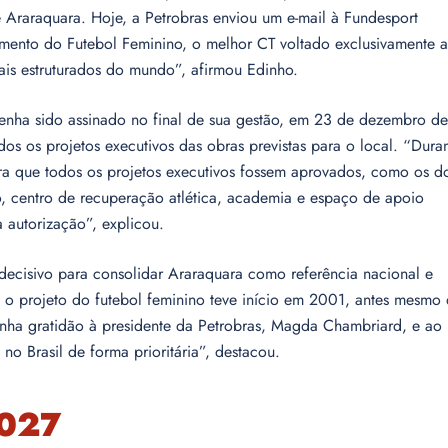
 Araraquara. Hoje, a Petrobras enviou um e-mail à Fundesport
amento do Futebol Feminino, o melhor CT voltado exclusivamente 
mais estruturados do mundo”, afirmou Edinho.
enha sido assinado no final de sua gestão, em 23 de dezembro de
s os projetos executivos das obras previstas para o local. “Dura
a que todos os projetos executivos fossem aprovados, como os d
ico, centro de recuperação atlética, academia e espaço de apoio
 autorização”, explicou.
decisivo para consolidar Araraquara como referência nacional e
, o projeto do futebol feminino teve início em 2001, antes mesmo
inha gratidão à presidente da Petrobras, Magda Chambriard, e ao
 no Brasil de forma prioritária”, destacou.
2027