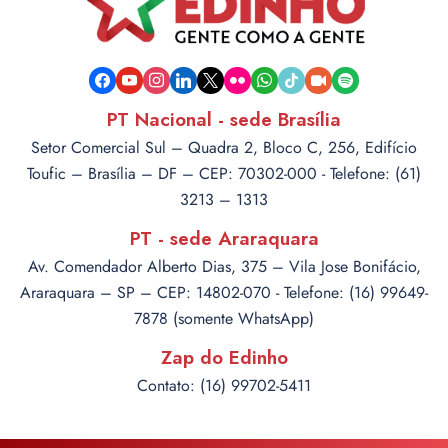
facebook
youtube
instagram
linkedin
x
flickr
whatsapp
tiktok
video-
spotify
camera
PT Nacional - sede Brasília
Setor Comercial Sul – Quadra 2, Bloco C, 256, Edifício
Toufic – Brasília – DF – CEP: 70302-000 - Telefone: (61)
3213 – 1313
PT - sede Araraquara
Av. Comendador Alberto Dias, 375 – Vila Jose Bonifácio,
Araraquara – SP – CEP: 14802-070 - Telefone: (16) 99649-
7878 (somente WhatsApp)
Zap do Edinho
Contato: (16) 99702-5411