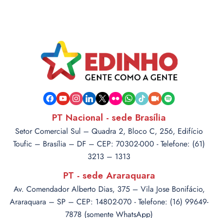
facebook
youtube
instagram
linkedin
x
flickr
whatsapp
tiktok
video-
spotify
camera
PT Nacional - sede Brasília
Setor Comercial Sul – Quadra 2, Bloco C, 256, Edifício
Toufic – Brasília – DF – CEP: 70302-000 - Telefone: (61)
3213 – 1313
PT - sede Araraquara
Av. Comendador Alberto Dias, 375 – Vila Jose Bonifácio,
Araraquara – SP – CEP: 14802-070 - Telefone: (16) 99649-
7878 (somente WhatsApp)