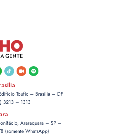
tsapp
tiktok
video-
spotify
camera
asília
ifício Toufic – Brasília – DF
1) 3213 – 1313
ara
Bonifácio, Araraquara – SP –
878 (somente WhatsApp)