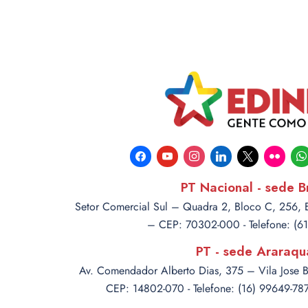
facebook
youtube
instagram
linkedin
x
flickr
wha
PT Nacional - sede Br
Setor Comercial Sul – Quadra 2, Bloco C, 256, Ed
– CEP: 70302-000 - Telefone: (6
PT - sede Araraqu
Av. Comendador Alberto Dias, 375 – Vila Jose 
CEP: 14802-070 - Telefone: (16) 99649-7