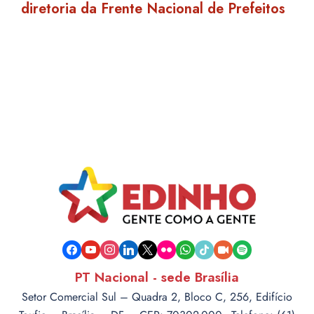
diretoria da Frente Nacional de Prefeitos
facebook
youtube
instagram
linkedin
x
flickr
whatsapp
tiktok
video-
spotify
camera
PT Nacional - sede Brasília
Setor Comercial Sul – Quadra 2, Bloco C, 256, Edifício